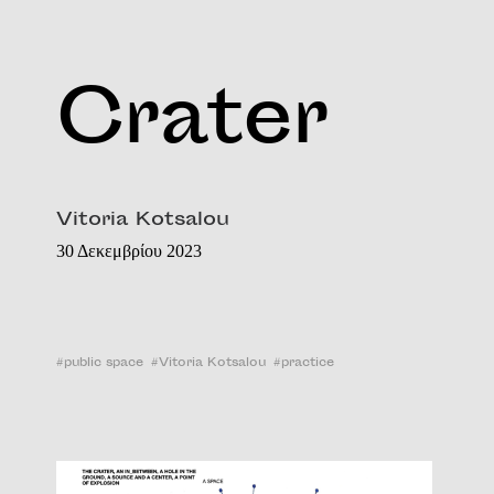
Crater
Vitoria Kotsalou
30 Δεκεμβρίου 2023
#
public space
#
Vitoria Kotsalou
#
practice