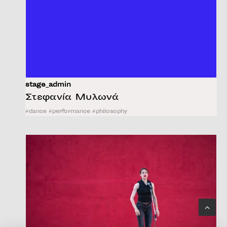
stage_admin
Στεφανία Μυλωνά
#
dance
#
performance
#
philosophy