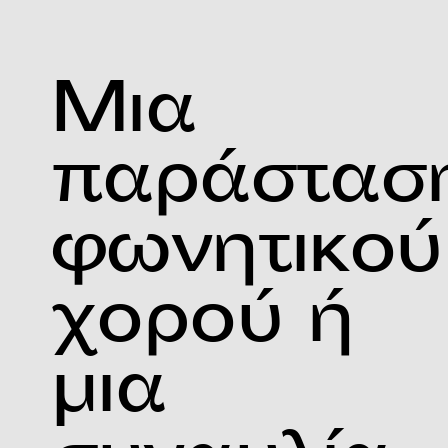
Μια
παράστασ
φωνητικού
χορού ή
μια