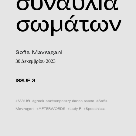
συναυλία
σωμάτων
Sofia Mavragani
30 Δεκεμβρίου 2023
ISSUE 3
#
MAUΘ
#
greek contemporary dance scene
#
Sofia
Mavragani
#
AFTERWORDS
#
Lady R
#
Speechless